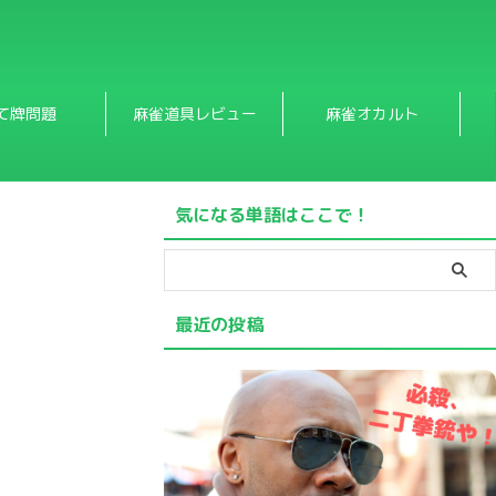
て牌問題
麻雀道具レビュー
麻雀オカルト
気になる単語はここで！
最近の投稿