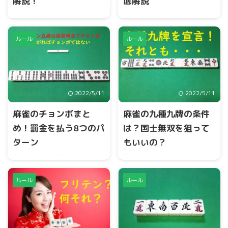
解説！
底解説
麻雀で対局中に表示するドラ
麻雀には、連荘した場合や流
を持って上がると役数が増
局した場合、積み棒というル
え、点数が上乗せになりま
ールが採用されています。積
ルール
ルール
す。但し、ドラのみで上がる
み棒の点数は1本300点の計算
ことはできません。
で、誰かが和了したときに点
数に上乗せされます。今回
は、積み棒のルールについて
お伝えします。
2022/5/11
2022/5/11
麻雀のチョンボまと
麻雀の九種九牌の条件
め！罰金を払う8つのパ
は？国士無双を狙って
ターン
もいいの？
麻雀でルール違反を行うとチ
麻雀でまれに起こる九種九
ョンボとなり罰金の支払いが
牌。九種九牌とは、初めの配
あります。支払いは、満貫払
牌の段階で数牌の1,9牌と字牌
ルール
ルール
いで親なら4,000オール、子な
が9種類で9枚以上手元にある
ら親に4,000点、子2人に
ことをいいます。俗にいう国
2,000点ずつの支払いです。
士無双に必要な牌が9種類で9
枚以上あると流局させること