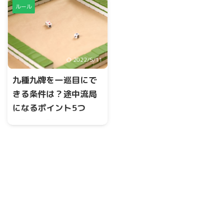
らうことです。鳴く場合は、
ーチ後に鳴かせた場合はどう
ルール
『チー』と宣言し、もらった
なるのか？責任払いが発生す
牌を使って必ず順子を作るよ
るのか気になるところです。
うになります。また、チーを
結論は、リーチ後にツモ切り
するとリーチがかけられなく
で確定牌を鳴かせれば責任払
なるため、役を作って和了す
いが発生します。
2022/5/11
ることになります。
九種九牌を一巡目にで
きる条件は？途中流局
になるポイント5つ
九種九牌の宣言は一巡目です
が、子は第1ツモの前にチー、
ポン、カンが発生していない
ときのみ宣言することができ
ます。開始の時点で九種九牌
が成立している場合、親であ
れば途中流局か、はたまた国
士無双に走るのか選択するこ
とができます。子の場合は、
九種九牌が成立し、さらに第