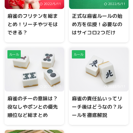
ができます。
2022/5/11
2022/5/11
麻雀のフリテンを総ま
正式な麻雀ルールの始
とめ！リーチやツモは
め方を伝授！必要なの
できる？
はサイコロ2つだけ
麻雀には、フリテンというや
麻雀を4人で始める場合、まず
ってはいけないルールがあり
場所決めを行います。スター
ます。反則すると、チョンボ
トの位置、親決め、麻雀牌の
ルール
ルール
となり、満貫の支払いとなり
取り方を決める必要がありま
ます。フリテンになる要素に
す。今回は、正しい麻雀ルー
ついて総まとめいたします。
ルでの始め方を伝授いたしま
す。
2022/5/11
2022/5/11
麻雀のチーの意味は？
麻雀の責任払いってリ
役なしやポンとの優先
ーチ後はどうなの？ル
順位など総まとめ
ールを徹底解説
麻雀のチーの意味とは、自分
麻雀の対局中、四喜和や大三
の左隣の上家の捨てた牌をも
元の役満になる確定牌を、リ