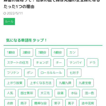
たった1つの理由
2022/5/11
ルール
気になる単語をタップ！
1翻役
2翻役
3翻役
6翻役
カン
スタートの仕方
チョンボ
チー
テンパイ
ドラ
フリテン
ポン
ローカルルール
七対子
上がり放棄
上手くなる方法
九種九牌
九連宝燈
人気
国士無双
大三元
役満
水仙
混一色
点数
筒子
簡単な役
索子
萬子
途中流局