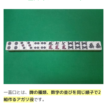
一盃口とは、
牌の種類、数字の並びを同じ順子で2
組作るアガリ役
です。