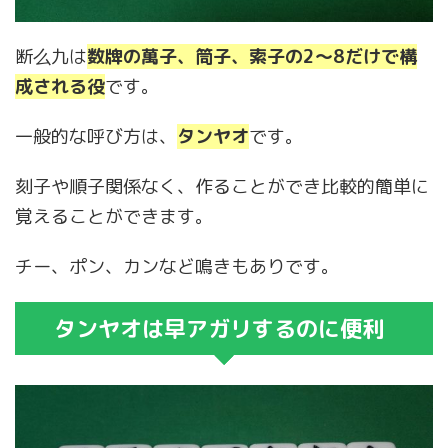
断么九は
数牌の萬子、筒子、索子の2～8だけで構
成される役
です。
一般的な呼び方は、
タンヤオ
です。
刻子や順子関係なく、作ることができ比較的簡単に
覚えることができます。
チー、ポン、カンなど鳴きもありです。
タンヤオは早アガリするのに便利