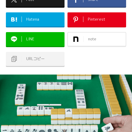
Hatena
Pinterest
LINE
note
URLコピー