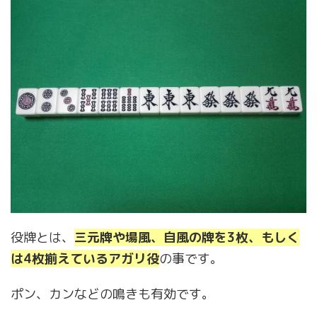
役牌とは、
三元牌や場風、自風の牌を3枚、もしく
は4枚揃えているアガリ役
の事です。
ポン、カンなどの鳴きも有効です。