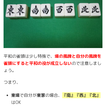
平和の雀頭は少し特殊で、
場の風牌と自分の風牌を
雀頭にすると平和の役が成立しない
ので注意しまし
ょう。
つまり、
東場
で自分が
東家
の場合、
『南』『西』『北』
はOK